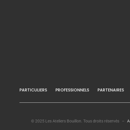
PARTICULIERS
PROFESSIONNELS
PARTENAIRES
© 2025 Les Ateliers Bouillon. Tous droits réservés –
A